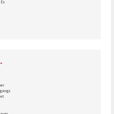
 Es
-
uer
rgangs
iet
auer,