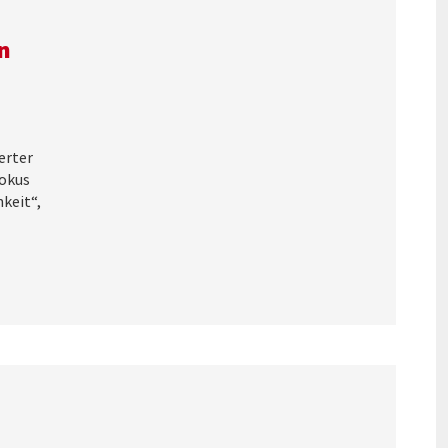
in
erter
Fokus
hkeit“,