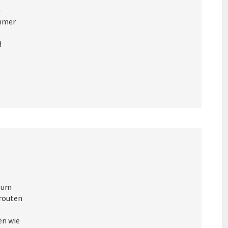
–
immer
d
 zum
rrouten
en wie