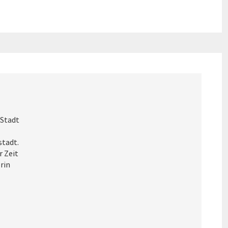
 Stadt
stadt.
r Zeit
erin