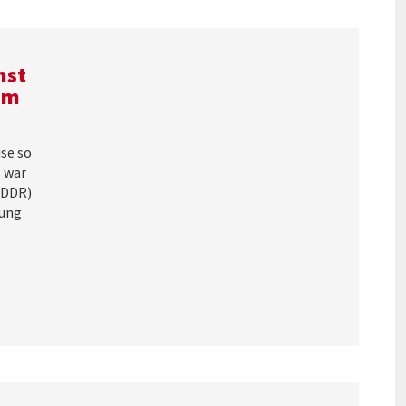
nst
um
r
se so
s war
(DDR)
lung