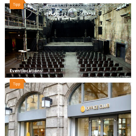
Tipp
Eventlocations
© G.Lepiarz
Tipp