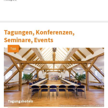
Tagungen, Konferenzen,
Seminare, Events
Tipp
Tagungshotels
© Akademiehotel Pankow Pressebild:Foto: Go Lux Schwidrowski