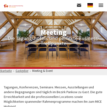
German
Direkt
zum
Inhalt
Meeting
Die Tagungshotels sind perfekte Business-
Treffpunkte
© Akademiehotel Pankow Pressebild:Foto: Go Lux Schwidrowski
Startseite
Gastgeber
Meeting & Event
Tagungen, Konferenzen, Seminare. Messen, Ausstellungen und
andere Begegnungen sind täglich im Bezirk Pankow zu Gast. Die gute
Erreichbarkeit und die professionellen Locations sowie
Möglichkeiten spannender Rahmenprogramme machen ihn zum MICE
Hotspot.