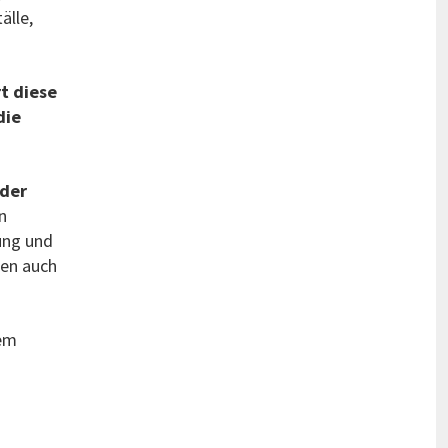
älle,
t diese
die
 der
n
ung und
den auch
dem