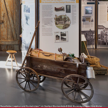
 "Rieselfelder, Liegekur und Runkelrüben" im Stadtgut Blankenfelde © Bild: Museum Pankow / Eric Müller