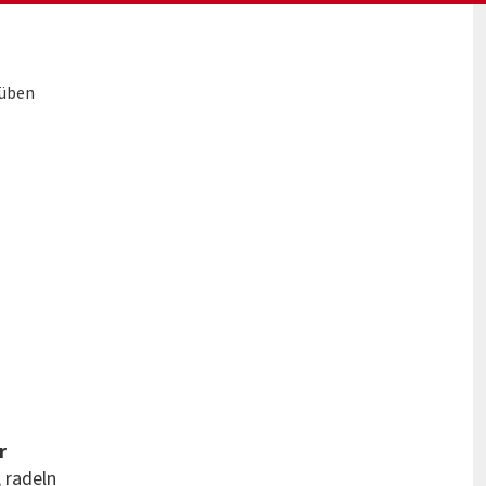
rüben
r
 radeln