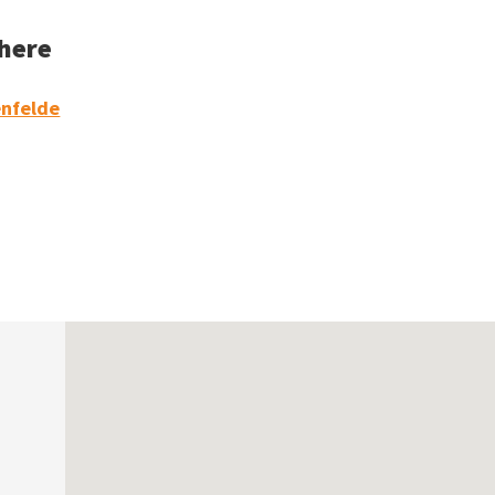
 here
enfelde