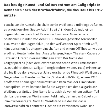
Das heutige Kunst- und Kulturzentrum am Caligariplatz
nennt sich nach der Brotbackfabrik, die das Haus bis 1952
nutzte.
1986 hatte die Kunsthochschule Berlin-Weißensee (Bühringstraße 20,
zu erreichen über Gustav-Adolf-Straße) in dem Gebäude einen
Jugendklub eingerichtet. Er war nach nur zwei Monaten aus
politischen Gründen von den DDR-Behörden geschlossen worden.
1987 wurde der Jugendklub „An der Weißenseer Spitze“ mit Café,
künstlerischen Arbeitsgemeinschaften und einem Off-Theater wieder
eröffnet. Heute finden hier Ausstellungen, Kino-, Theater-, Cabaret-,
Jazz- und Literaturveranstaltungen statt. Der Name des
Caligariplatzes (nach dem expressionistischen Welt-Filmklassiker
„Das Cabinet des Dr. Caligari“, Regie Robert Wiene, 1919) erinnert an
die bis Ende der zwanziger Jahre existierende Filmstadt Weißensee.
Gegenüber im Theater im Delphi (Gustav-Adolf-Str. 2), einem 1929
eröffneten ehemaligen Stummfilmkino kann man der Filmhistorie
nachspüren. Im Volksmund heißt die Gegend um den Caligariplatz
Weißenseer Spitze. Der Name leitet sich ab von einem spitzen Teil
der Ländereien der Weißenseer Feldmark, der an das Gebiet von
Pankow heranragte. Nach 1870 entstand auf den bis dahin
landwirtschaftlich genutzten Flächen ein gemischtes Wohn- und