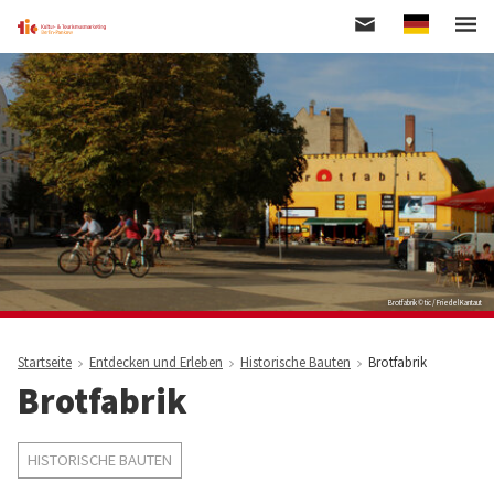
German
Direkt
zum
Inhalt
Brotfabrik © tic / Friedel Kantaut
Startseite
Entdecken und Erleben
Historische Bauten
Brotfabrik
Brotfabrik
HISTORISCHE BAUTEN