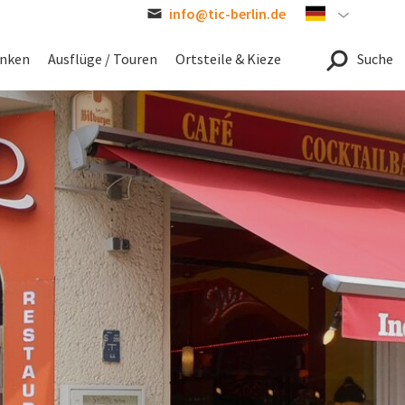
info@tic-berlin.de
German
inken
Ausflüge / Touren
Ortsteile & Kieze
Suche