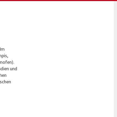
 Im
mpis,
mofen).
ndien und
chen
ischen