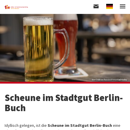
German
Direkt
zum
Inhalt
Bier © Bild von Thorsten Frenzel auf Pixabay
Scheune im Stadtgut Berlin-
Buch
Idyllisch gelegen, ist die
Scheune im Stadtgut Berlin-Buch
eine