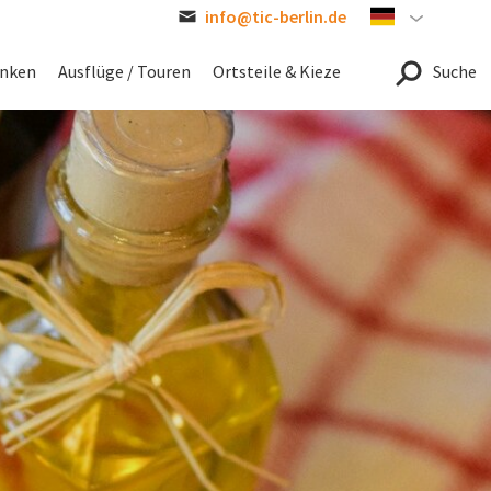
info@tic-berlin.de
German
inken
Ausflüge / Touren
Ortsteile & Kieze
Suche