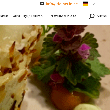
info@tic-berlin.de
German
inken
Ausflüge / Touren
Ortsteile & Kieze
Suche