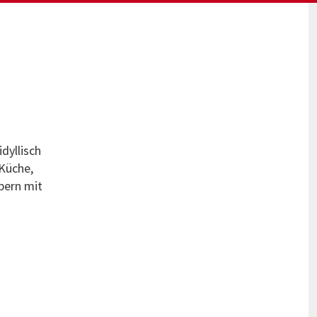
dyllisch
 Küche,
ubern mit