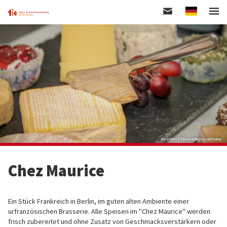
German
Direkt
zum
Inhalt
Käseplatte © Bild von analogicus auf Pixabay
Chez Maurice
Ein Stück Frankreich in Berlin, im guten alten Ambiente einer
urfranzösischen Brasserie. Alle Speisen im "Chez Maurice" werden
frisch zubereitet und ohne Zusatz von Geschmacksverstärkern oder