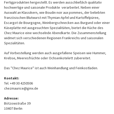
Fertigpro­dukten hergestellt. Es werden ausschließlich qualitativ
hochwertige und saisonale Produkte verarbeitet. Neben einer
Auswahl an Klassikern, wie Boudin noir aux pommes, der beliebten
französischen Blutwurst mit Thy­mian-Apfel und Kartoffelpüree,
Escargot de Bourgogne, Weinbergschnecken aus Burgund oder einer
Käseplatte mit ausgesuchten Spezialitäten, bietet die Küche des
Chez Maurice eine wechselnde Abendkarte. Die Zusammenstellung
widmet sich verschiedenen Regionen Frankreichs und saisonalen
Spezialitäten.
Auf Vorbestellung werden auch ausgefallene Speisen wie Hummer,
Krebse, Meeresfrüchte oder Ochsenkotelett zubereitet.
Das "Chez Maurice" ist auch Weinhandlung und Feinkostladen.
Kontakt:
Tel. +49 30 4250506
chezmaurice@gmx.de
Adresse:
Bötzowstraße 39
10407 Berlin