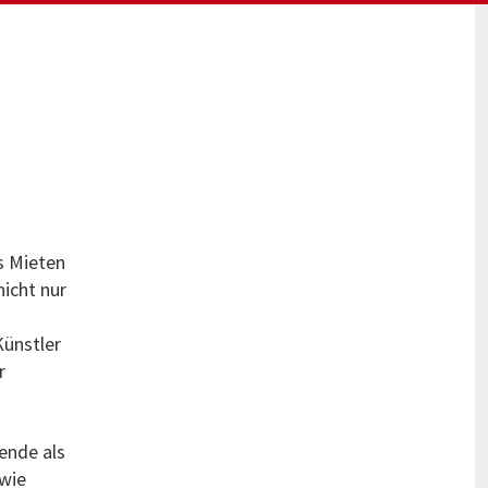
s Mieten
icht nur
Künstler
r
ende als
 wie