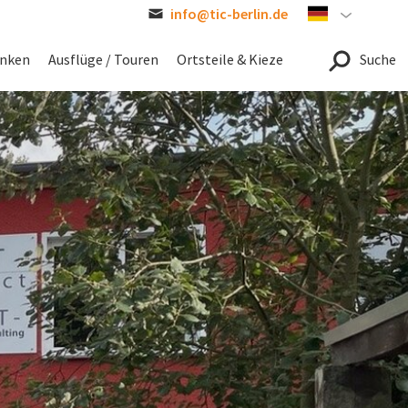
info@tic-berlin.de
German
inken
Ausflüge / Touren
Ortsteile & Kieze
Suche