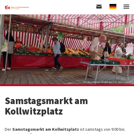
German
Direkt
zum
Inhalt
Mercato settimanale di Kollwitzplatz © tic / Ilaria Lazzaretti
Samstagsmarkt am
Kollwitzplatz
Der
Samstagsmarkt am Kollwitzplatz
ist samstags von 9:00 bis