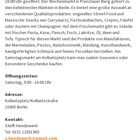
16:00 Uhr geöffnet. Der Wochenmarkt in Prenzlauer Berg gehört zu
den beliebtesten Märkten in Berlin. Es bietet eine große Auswahl an
verschiedenen Qualitätsprodukten: originelles Street Food und
klassische Snacks wie Currywurst, Fischsandwiches, Crepes, Falafel
oder Austern mit Champagner. Auf dem Frischemarkt gibt es Stände
mit frischer Pasta, Käse, Fleisch, Fisch, Lakritze, Öl, Wein und
Tofu. Typisch für diesen Markt sind die Produkte von Manufakturen,
die Marmeladen, Pestos, Naturkosmetik, Kleidung, Kunsthandwerk,
handgefertigten Schmuck und feines Porzellan herstellen. Am
Samstagsmarkt am Kollwitzplatz kann man zudem Souvenirs oder
besondere Geschenke kaufen.
Öffnungszeiten:
Samstag, 9:00 - 16:00 Uhr
Adresse:
Kollwitzplatz/Kollwitzstraße
10405 Berlin
Kontakt:
Steffi Hendewerk
Tel. 0151 12931903
s.hendewerk@gmail.com