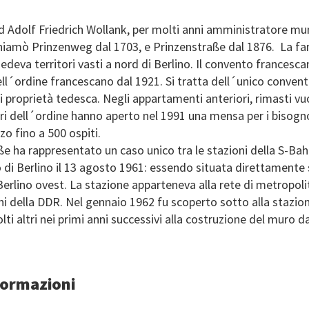
d Adolf Friedrich Wollank, per molti anni amministratore mun
chiamò Prinzenweg dal 1703, e Prinzenstraße dal 1876. La fa
edeva territori vasti a nord di Berlino. Il convento francesca
ll´ordine francescano dal 1921. Si tratta dell´unico convent
di proprietà tedesca. Negli appartamenti anteriori, rimasti vuo
i dell´ordine hanno aperto nel 1991 una mensa per i bisognos
zo fino a 500 ospiti.
e ha rappresentato un caso unico tra le stazioni della S-Bah
o di Berlino il 13 agosto 1961: essendo situata direttamente 
 Berlino ovest. La stazione apparteneva alla rete di metropoli
ini della DDR. Nel gennaio 1962 fu scoperto sotto alla stazio
i altri nei primi anni successivi alla costruzione del muro da
nformazioni