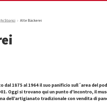
hi Storici
Alte Bäckerei
rei
 dal 1875 al 1964 il suo panificio sull´area del po
001. Oggi si trovano qui un punto d’incontro, il mu
ina dell’artigianato tradizionale con vendita di pan