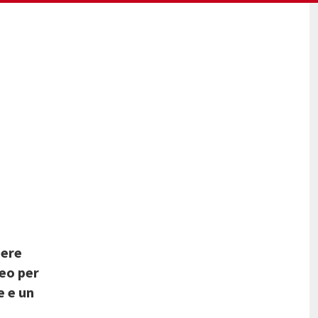
dere
seo per
e e un