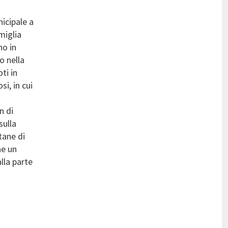
icipale a
miglia
no in
o nella
ti in
i, in cui
n di
sulla
tane di
ne un
lla parte