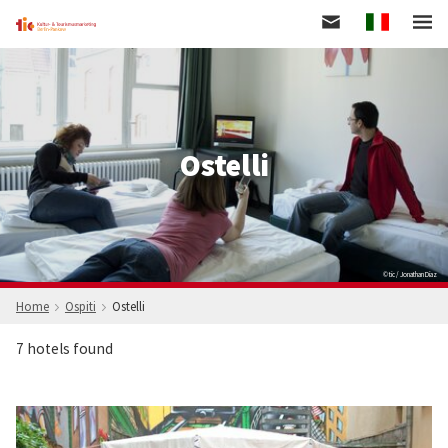
Italian
Salta
al
contenuto
principale
Ostelli
© tic / Jonathan Diaz
Home
Ospiti
Ostelli
7 hotels found