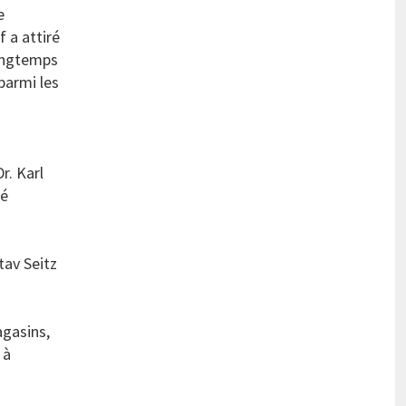
e
f a attiré
longtemps
parmi les
r. Karl
té
tav Seitz
agasins,
 à