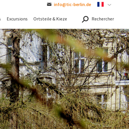
info@tic-berlin.de
French
s
Excursions
Ortsteile & Kieze
Rechercher