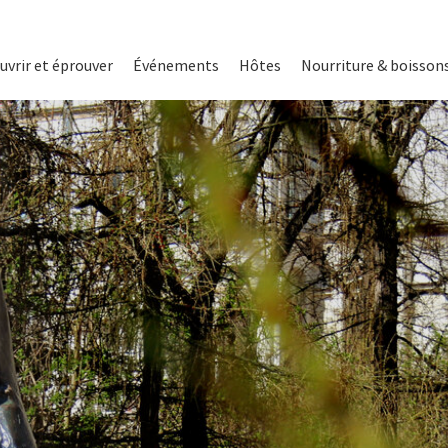
on
uvrir et éprouver
Événements
Hôtes
Nourriture & boisson