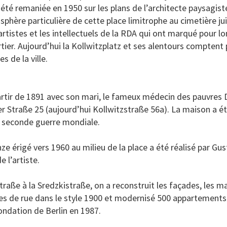
été remaniée en 1950 sur les plans de l’architecte paysagist
phère particulière de cette place limitrophe au cimetière jui
 artistes et les intellectuels de la RDA qui ont marqué pour 
tier. Aujourd’hui la Kollwitzplatz et ses alentours comptent 
s de la ville.
partir de 1891 avec son mari, le fameux médecin des pauvres D
r Straße 25 (aujourd’hui Kollwitzstraße 56a). La maison a é
la seconde guerre mondiale.
 érigé vers 1960 au milieu de la place a été réalisé par Gus
 l’artiste.
raße à la Sredzkistraße, on a reconstruit les façades, les m
ues de rue dans le style 1900 et modernisé 500 appartements
fondation de Berlin en 1987.