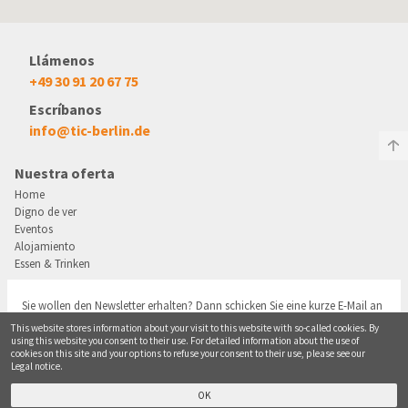
Llámenos
+49 30 91 20 67 75
Escríbanos
info@tic-berlin.de
Nuestra oferta
Home
Digno de ver
Eventos
Alojamiento
Essen & Trinken
Sie wollen den Newsletter erhalten? Dann schicken Sie eine kurze E-Mail an
info@tic-berlin.de
This website stores information about your visit to this website with so-called cookies. By
using this website you consent to their use. For detailed information about the use of
cookies on this site and your options to refuse your consent to their use, please see our
Legal notice.
Fußbereichsmenü
Privacy Policy
Site Notice
© Bezirksamt Pankow
OK