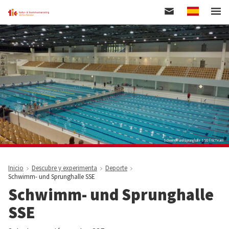
Spanish
Pasar
al
contenido
principal
Schwimm- und Sprunghalle SSE © tic Team
Inicio
Descubre y experimenta
Deporte
Schwimm- und Sprunghalle SSE
Schwimm- und Sprunghalle
SSE